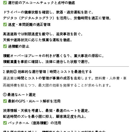
運行前のアルコールチェックと点呼の徹底
ドライバーの健康状態を確認し、飲酒・過労運転を防ぐ
。
デジタコ（デジタルタコグラフ）を活用し、労働時間を適正に管理
。
速度・車間距離の適正管理
高速道路では制限速度を厳守し、追突事故を防ぐ
。
天候や道路状況に応じた慎重な運転を徹底
。
過積載の防止
積載オーバーはブレーキの利きが悪くなり、重大事故の原因に
。
積載重量を事前に確認し、法律に適合した状態で運行
。
2. 鉄則② 効率的な運行管理｜時間とコストを最適化する
運送業は
時間とコストの管理が事業の成否を左右
します。燃料費・人件費・車
両維持費を抑えつつ、最大限の効率を発揮することが求められます。
① 最適なルート選定
最新のGPS・AIルート解析を活用
渋滞情報・天候を考慮し、最短・最速のルートを選定
。
配送時間のズレを最小限に抑え、顧客満足度を向上
。
バックホール（復路積載）の活用