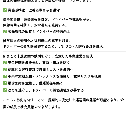
正な労働環境を整えることが会社の存続につながります
。
労働基準法・改善基準告示を遵守
長時間労働・過労運転を防ぎ、ドライバーの健康を守る
。
休憩時間を確保し、安全運転を維持する
。
労働環境の改善とドライバーの待遇向上
給与体系の透明化と福利厚生の充実を図る
。
ドライバーの負担を軽減するため、デジタコ・AI運行管理を導入
。
6. まとめ｜運送業の鉄則を守り、安定した事業運営を実現
安全運転を最優先し、事故・違反を防ぐ
効率的な運行管理で時間とコストを最適化
車両の定期点検・メンテナンスを徹底し、故障リスクを低減
顧客対応を重視し、信頼関係を築く
法令を遵守し、ドライバーの労働環境を改善する
これらの鉄則を守ることで、
長期的に安定した運送業の運営が可能となり、企
業の成長と社会貢献につながります。