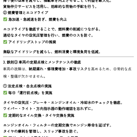
帰り便の空車を減らし、積載率を向上させることで利益を最大化
。
貨物仲介サービスを活用し、効率的な荷物の手配を行う
。
② 燃費管理とエコドライブ
急加速・急減速を防ぎ、燃費を向上
エコドライブを徹底することで、燃料費の削減につながる
。
適切なタイヤの空気圧管理を行い、燃費のロスを防ぐ
。
アイドリングストップの推奨
無駄なアイドリングを減らし、燃料消費と環境負荷を低減
。
3. 鉄則③ 車両の定期点検とメンテナンスの徹底
車両の故障は、
納期遅れ・修理費増加・事故リスク
を高めるため、日常的な点
検・整備が欠かせません。
① 法定点検・自主点検の実施
毎日「運行前点検」を実施
タイヤの空気圧・ブレーキ・エンジンオイル・冷却水のチェックを徹底
。
ワイパー・ライト・方向指示器の動作確認を忘れずに
。
定期的なオイル交換・タイヤ交換を実施
エンジンオイル・フィルターの定期交換でエンジン寿命を延ばす
。
タイヤの摩耗を管理し、スリップ事故を防ぐ
。