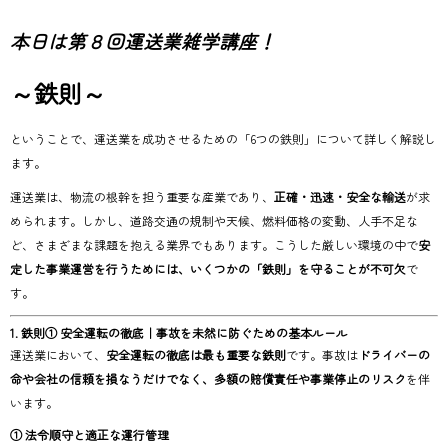
本日は第８回運送業雑学講座！
～鉄則～
ということで、運送業を成功させるための「6つの鉄則」について詳しく解説し
ます。
運送業は、物流の根幹を担う重要な産業であり、
正確・迅速・安全な輸送
が求
められます。しかし、道路交通の規制や天候、燃料価格の変動、人手不足な
ど、さまざまな課題を抱える業界でもあります。こうした厳しい環境の中で
安
定した事業運営を行うためには、いくつかの「鉄則」を守ることが不可欠
で
す。
1. 鉄則① 安全運転の徹底｜事故を未然に防ぐための基本ルール
運送業において、
安全運転の徹底は最も重要な鉄則
です。事故は
ドライバーの
命や会社の信頼を損なうだけでなく、多額の賠償責任や事業停止のリスク
を伴
います。
① 法令順守と適正な運行管理