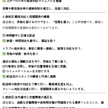
万が一のための緊急対応マニュアルを整備
故障や事故発生時の連絡体制を確立し、迅速に対応
。
4. 鉄則④ 顧客対応と信頼関係の構築
運送業は、
荷物を届けるだけでなく、「信頼を運ぶ」ことが大切
です。顧客と
の信頼関係が長期的な取引につながります。
① 時間厳守と正確な配送
納期・時間指定を厳守し、遅延を防ぐ
トラブル発生時は、事前に顧客へ連絡し、誠実な対応を行う
。
荷物の破損・紛失を防ぐ
適切な梱包と積載方法を守り、荷物を丁寧に扱う
。
GPS管理を活用し、荷物の位置情報を正確に把握
。
② コミュニケーションを大切にする
配送先のスタッフや顧客と円滑に連携
配送時の挨拶や対応を丁寧に行い、顧客満足度を向上
。
クレーム対応は迅速に行い、信頼関係を損なわないようにする
。
5. 鉄則⑤ 法令遵守と労働環境の適正化
運送業は、
過酷な労働環境や長時間労働が問題視される業界
でもあるため、
適