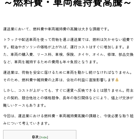
～燃料費・車両維持費高騰～
運送業において、燃料費や車両維持費の高騰は大きな課題です。
トラックや配送車両を使って荷物を運ぶ運送業では、燃料は欠かせない経費で
す。軽油やガソリンの価格が上がれば、運行コストはすぐに増加します。ま
た、車両の購入費、リース料、車検、保険、タイヤ、オイル、修理、部品交換
など、車両を維持するための費用も年々負担となります。
運送業は、荷物を安全に届けるために車両を動かし続けなければなりません。
そのため、燃料費や維持費の上昇は、会社の利益に直接影響します
しかし、コストが上がっても、すぐに運賃へ反映できるとは限りません。荷主
との契約、競合他社との価格競争、長年の取引関係などにより、値上げ交渉が
難しいケースもあります。
今回は、運送業における燃料費・車両維持費高騰の課題と、今後必要な取り組
みについて考えていきます。
目次
[
hide
]