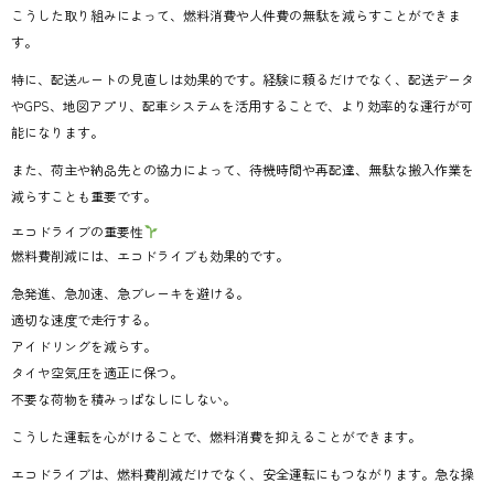
こうした取り組みによって、燃料消費や人件費の無駄を減らすことができま
す。
特に、配送ルートの見直しは効果的です。経験に頼るだけでなく、配送データ
やGPS、地図アプリ、配車システムを活用することで、より効率的な運行が可
能になります。
また、荷主や納品先との協力によって、待機時間や再配達、無駄な搬入作業を
減らすことも重要です。
エコドライブの重要性
燃料費削減には、エコドライブも効果的です。
急発進、急加速、急ブレーキを避ける。
適切な速度で走行する。
アイドリングを減らす。
タイヤ空気圧を適正に保つ。
不要な荷物を積みっぱなしにしない。
こうした運転を心がけることで、燃料消費を抑えることができます。
エコドライブは、燃料費削減だけでなく、安全運転にもつながります。急な操