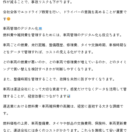
作が減ることで、事故リスクも下がります。
会社全体でエコドライブ教育を行い、ドライバーの意識を高めることが重要で
す
車両管理のデジタル化
燃料費や維持費を管理するためには、車両管理のデジタル化も役立ちます。
車両ごとの燃費、走行距離、整備履歴、修理費、タイヤ交換時期、車検時期な
どをデータで管理すれば、コストの見える化ができます。
どの車両の燃費が悪いのか、どの車両で修理費が増えているのか、どのタイミ
ングで買い替えを検討すべきかが判断しやすくなります。
また、整備時期を管理することで、故障を未然に防ぎやすくなります。
車両は運送会社にとって大切な資産です。感覚だけでなくデータを活用して管
理することが、経営改善につながります
運送業における燃料費・車両維持費の高騰は、経営に直結する大きな課題で
す。
燃料価格の上昇、車両整備費、タイヤや部品の交換費用、保険料、車両更新費
など、運送会社には多くのコストがかかります。これらを無視して安い運賃で