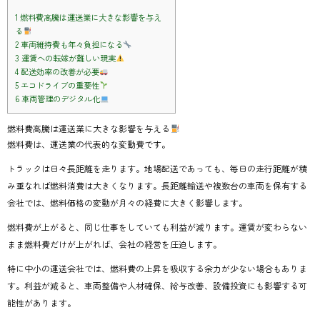
1
燃料費高騰は運送業に大きな影響を与え
る
2
車両維持費も年々負担になる
3
運賃への転嫁が難しい現実
4
配送効率の改善が必要
5
エコドライブの重要性
6
車両管理のデジタル化
燃料費高騰は運送業に大きな影響を与える
燃料費は、運送業の代表的な変動費です。
トラックは日々長距離を走ります。地場配送であっても、毎日の走行距離が積
み重なれば燃料消費は大きくなります。長距離輸送や複数台の車両を保有する
会社では、燃料価格の変動が月々の経費に大きく影響します。
燃料費が上がると、同じ仕事をしていても利益が減ります。運賃が変わらない
まま燃料費だけが上がれば、会社の経営を圧迫します。
特に中小の運送会社では、燃料費の上昇を吸収する余力が少ない場合もありま
す。利益が減ると、車両整備や人材確保、給与改善、設備投資にも影響する可
能性があります。