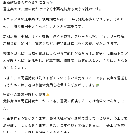
車両維持費も年々負担になる
運送業では、燃料費だけでなく車両維持費も大きな課題です。
トラックや配送車両は、使用頻度が高く、走行距離も多くなります。そのた
め、一般の乗用車よりもメンテナンスが重要です。
定期点検、車検、オイル交換、タイヤ交換、ブレーキ点検、バッテリー交換、
冷却系統、足回り、電装系など、維持管理には多くの費用がかかります。
整備を怠れば、故障や事故につながる可能性があります。配送中に車両トラブ
ルが起きれば、納品遅れ、代車手配、修理費、顧客対応など、さらに大きな負
担になります。
つまり、車両維持費は削りすぎてはいけない重要なコストです。安全な運送を
行うためには、適切な整備費用を確保する必要があります
運賃への転嫁が難しい現実
燃料費や車両維持費が上がっても、運賃に反映することは簡単ではありませ
ん。
荷主側にも予算があります。競合他社が安い運賃で受けている場合、値上げ交
渉が難しいこともあります。また、長年の取引関係があると、「値上げを言い
出しにくい」と感じる運送会社もあります。